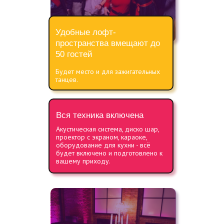
Удобные лофт-
пространства вмещают до
50 гостей
Будет место и для зажигательных
танцев.
Вся техника включена
Акустическая система, диско шар,
проектор с экраном, караоке,
оборудование для кухни - всё
будет включено и подготовлено к
вашему приходу.