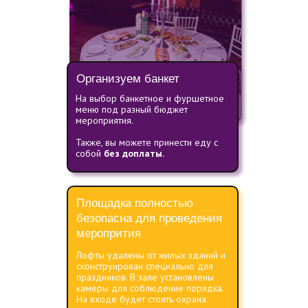
Организуем банкет
На выбор банкетное и фуршетное
меню под разный бюджет
мероприятия.
Также, вы можете принести еду с
собой
без доплаты.
Площадка полностью
безопасна для проведения
меропрития
Лофты удалены от жилых зданий и
сконструирован специально для
праздников. В зале установлены
камеры для соблюдение порядка.
На входе будет стоять охрана.