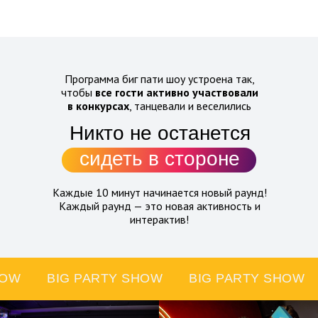
Программа биг пати шоу устроена так,
чтобы
все гости активно участвовали
в конкурсах
, танцевали и веселились
Никто
не останется
сидеть в стороне
Каждые 10 минут начинается новый раунд!
Каждый раунд — это новая активность и
интерактив!
HOW
BIG PARTY SHOW
BIG PARTY SHOW