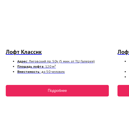
Лофт Классик
Лоф
Адрес:
Лиговский пр. 50у (5 мин. от ТЦ Галерея)
Площадь лофта:
120 м²
Вместимость:
до 50 человек
Подробнее